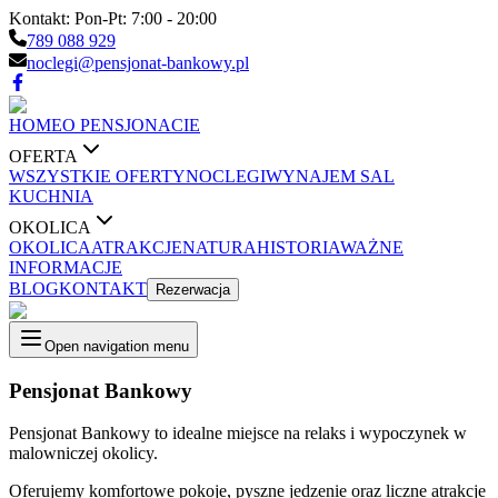
Kontakt:
Pon-Pt: 7:00 - 20:00
789 088 929
noclegi@pensjonat-bankowy.pl
HOME
O PENSJONACIE
OFERTA
WSZYSTKIE OFERTY
NOCLEGI
WYNAJEM SAL
KUCHNIA
OKOLICA
OKOLICA
ATRAKCJE
NATURA
HISTORIA
WAŻNE
INFORMACJE
BLOG
KONTAKT
Rezerwacja
Open navigation menu
Pensjonat Bankowy
Pensjonat Bankowy to idealne miejsce na relaks i wypoczynek w
malowniczej okolicy.
Oferujemy komfortowe pokoje, pyszne jedzenie oraz liczne atrakcje