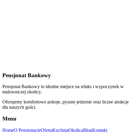
Mini-lodówka w pokojach
Bar
Sprzęt wodny
Siłownia
Gry zręcznościowe
Zarezerwuj pobyt już teraz!
Zadzwoń teraz
Wyślij e-mail
Zarezerwuj pobyt
Pensjonat Bankowy
Pensjonat Bankowy to idealne miejsce na relaks i wypoczynek w
malowniczej okolicy.
Oferujemy komfortowe pokoje, pyszne jedzenie oraz liczne atrakcje
dla naszych gości.
Menu
Home
O Pensjonacie
Oferta
Kuchnia
Okolica
Blog
Kontakt