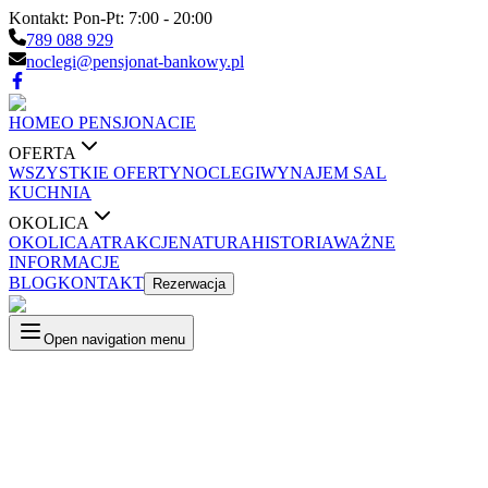
Kontakt:
Pon-Pt: 7:00 - 20:00
789 088 929
noclegi@pensjonat-bankowy.pl
HOME
O PENSJONACIE
OFERTA
WSZYSTKIE OFERTY
NOCLEGI
WYNAJEM SAL
KUCHNIA
OKOLICA
OKOLICA
ATRAKCJE
NATURA
HISTORIA
WAŻNE
INFORMACJE
BLOG
KONTAKT
Rezerwacja
Open navigation menu