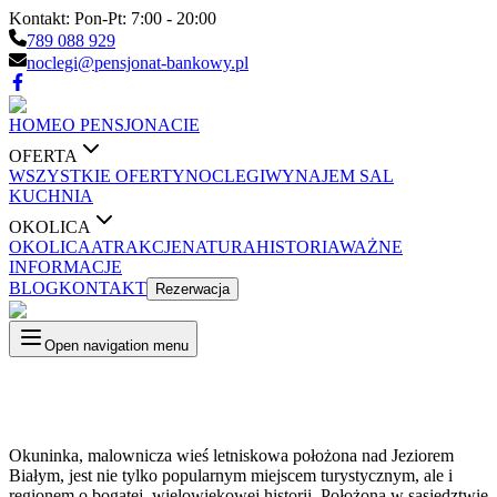
Kontakt:
Pon-Pt: 7:00 - 20:00
789 088 929
noclegi@pensjonat-bankowy.pl
HOME
O PENSJONACIE
OFERTA
WSZYSTKIE OFERTY
NOCLEGI
WYNAJEM SAL
KUCHNIA
OKOLICA
OKOLICA
ATRAKCJE
NATURA
HISTORIA
WAŻNE
INFORMACJE
BLOG
KONTAKT
Rezerwacja
Open navigation menu
Okuninka, malownicza wieś letniskowa położona nad Jeziorem
Białym, jest nie tylko popularnym miejscem turystycznym, ale i
regionem o bogatej, wielowiekowej historii. Położona w sąsiedztwie