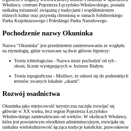
Włodawy, centrum Pojezierza Łęczyńsko-Włodawskiego, posiada
unikalną tożsamość związaną z tradycjami i współistnieniem
różnych kultur oraz przyrodą chronioną w ramach Sobiborskiego
Parku Krajobrazowego i Poleskiego Parku Narodowego.
Pochodzenie nazwy Okuninka
Nazwa "Okuninka" jest przedmiotem zainteresowania ze względu
na etymologię, gdzie wysuwane są dwie główne hipotezy:
Teoria ichtiologiczna - Nazwa może pochodzić od ryb -
okoni, licznie występujących w Jeziorze Białym.
Teoria topograficzna - Możliwe, że odnosi się do podmokłych
terenów zwanych lokalnie „okami”.
Rozwój osadnictwa
Okuninka jako miejscowość turystyczna zaczęła rozwijać się
głównie w XX wieku, lecz region Pojezierza Łęczyńsko-
Włodawskiego zamieszkiwano od wieków. W okolicach Włodawy,
która jest powiatowym ośrodkiem administracyjnym, rozwijała się
unikalna wielokulturowość łącząca tradycje katolickie, prawosławne