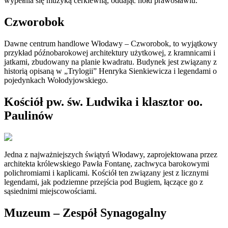
wypełnia się muzyką cerkiewną, oddając hołd prawosławiu.
Czworobok
Dawne centrum handlowe Włodawy – Czworobok, to wyjątkowy
przykład późnobarokowej architektury użytkowej, z kramnicami i
jatkami, zbudowany na planie kwadratu. Budynek jest związany z
historią opisaną w „Trylogii” Henryka Sienkiewicza i legendami o
pojedynkach Wołodyjowskiego.
Kościół pw. św. Ludwika i klasztor oo.
Paulinów
Jedna z najważniejszych świątyń Włodawy, zaprojektowana przez
architekta królewskiego Pawła Fontanę, zachwyca barokowymi
polichromiami i kaplicami. Kościół ten związany jest z licznymi
legendami, jak podziemne przejścia pod Bugiem, łączące go z
sąsiednimi miejscowościami.
Muzeum – Zespół Synagogalny