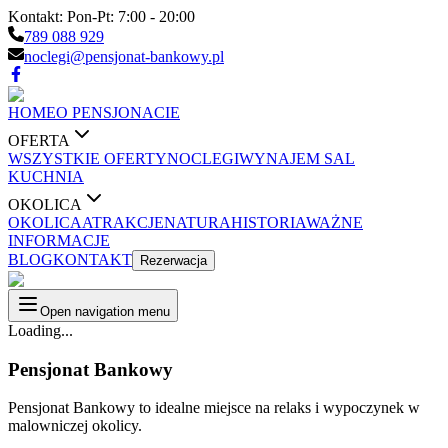
Kontakt:
Pon-Pt: 7:00 - 20:00
789 088 929
noclegi@pensjonat-bankowy.pl
HOME
O PENSJONACIE
OFERTA
WSZYSTKIE OFERTY
NOCLEGI
WYNAJEM SAL
KUCHNIA
OKOLICA
OKOLICA
ATRAKCJE
NATURA
HISTORIA
WAŻNE
INFORMACJE
BLOG
KONTAKT
Rezerwacja
Open navigation menu
Loading...
Pensjonat Bankowy
Pensjonat Bankowy to idealne miejsce na relaks i wypoczynek w
malowniczej okolicy.